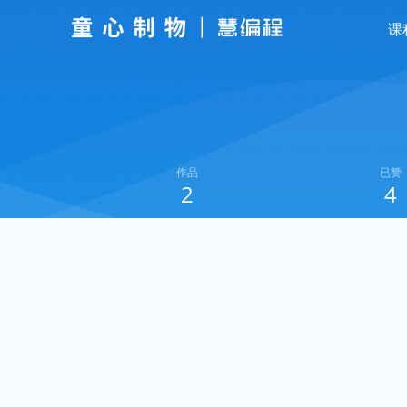
课
作品
已赞
2
4