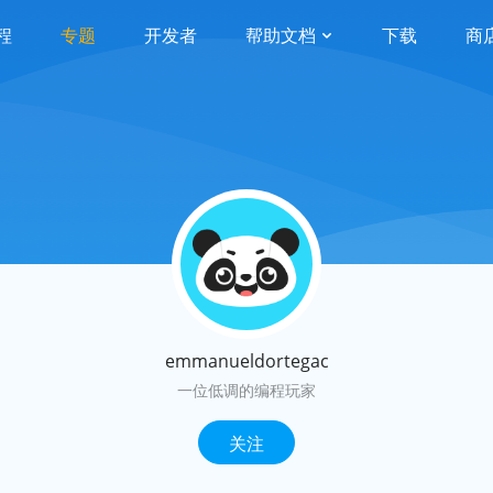
程
专题
开发者
帮助文档
下载
商
emmanueldortegac
一位低调的编程玩家
关注