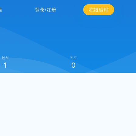
店
登录/注册
在线编程
粉丝
关注
1
0