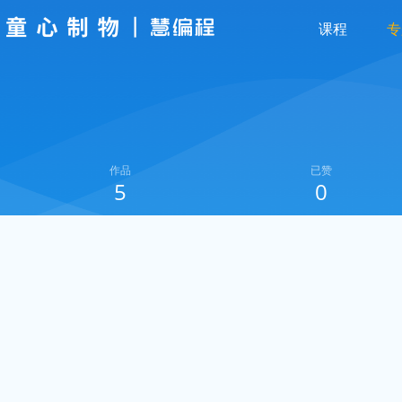
课程
专
作品
已赞
5
0