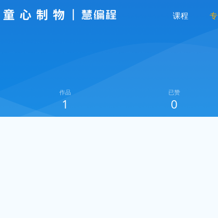
课程
专
作品
已赞
1
0