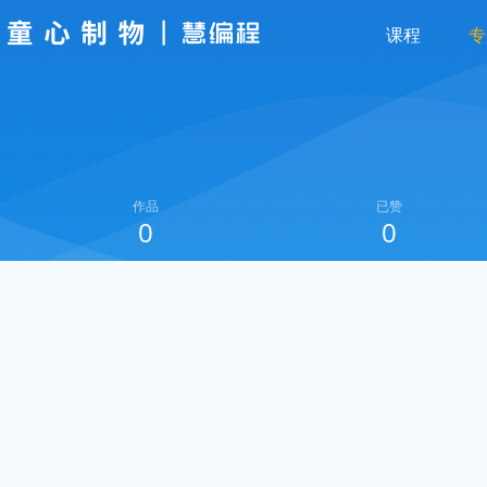
课程
专
作品
已赞
0
0