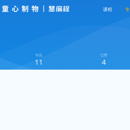
课程
专
作品
已赞
11
4