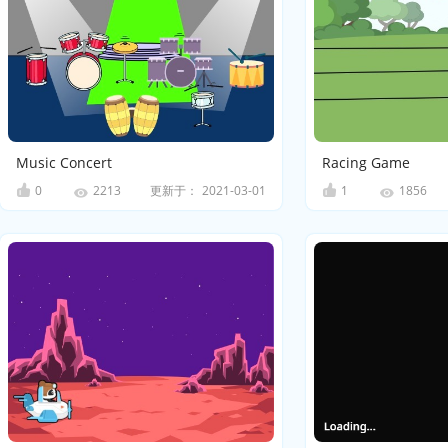
Music Concert
Racing Game
0
更新于：
2021-03-01
1
2213
1856