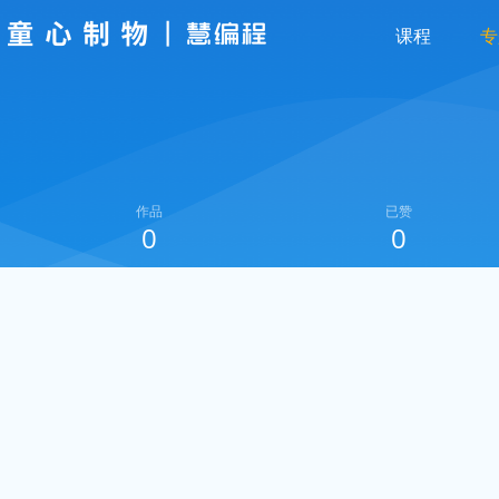
课程
专
作品
已赞
0
0