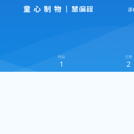
课
作品
已赞
1
2