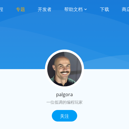
程
专题
开发者
帮助文档
下载
商
palgora
一位低调的编程玩家
关注