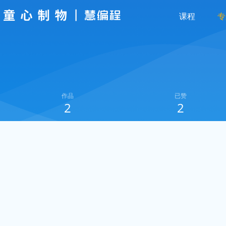
课程
专
作品
已赞
2
2