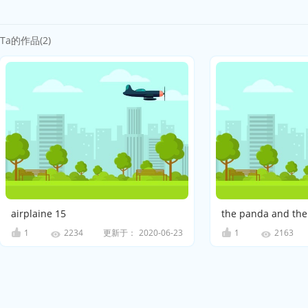
Ta的作品(2)
airplaine 15
the panda and the
1
更新于：
2020-06-23
1
2234
2163