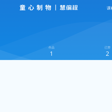
课
作品
已赞
1
2