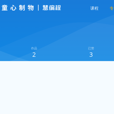
课程
专
作品
已赞
2
3