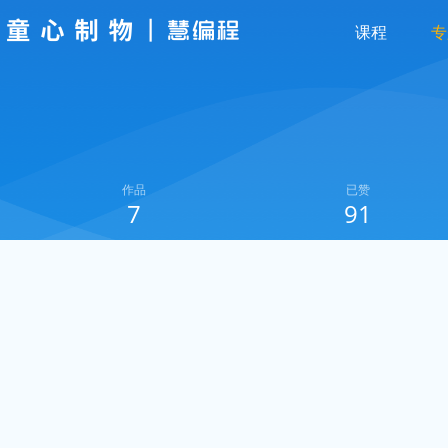
课程
专
作品
已赞
7
91