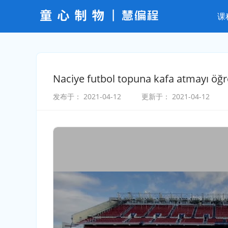
课
Naciye futbol topuna kafa atmayı öğr
发布于：
2021-04-12
更新于：
2021-04-12