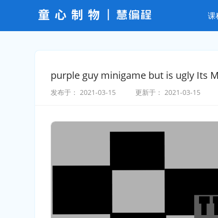
课
purple guy minigame but is ugly Its 
发布于：
2021-03-15
更新于：
2021-03-15