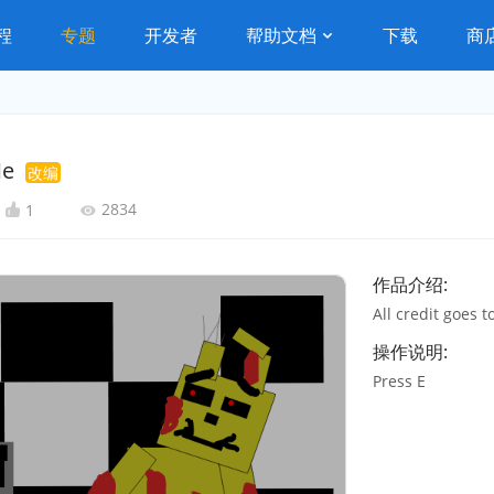
程
专题
开发者
帮助文档
下载
商
Me
改编
2834
1
作品介绍:
All credit goes t
操作说明:
Press E