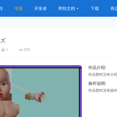
程
专题
开发者
帮助文档
下载
商
ムズ
975
1
作品介绍:
作品暂时没有介
操作说明:
作品暂时没有操