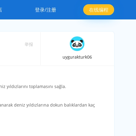
店
登录/注册
在线编程
举报
uygurakturk06
iz yıldızlarını toplamasını sağla.
lanarak deniz yıldızlarına dokun balıklardan kaç