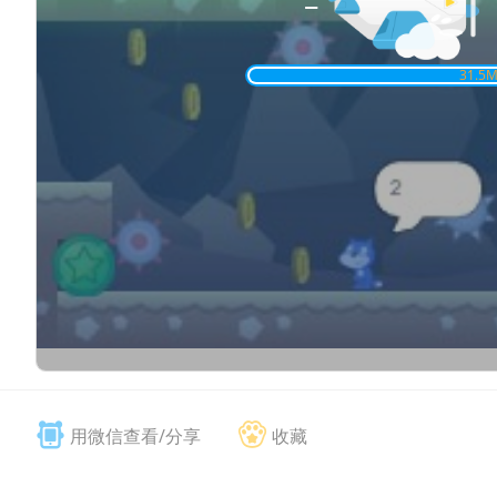
31.7
M
用微信查看/分享
收藏