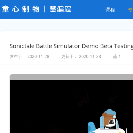
课程
专
Sonictale Battle Simulator Demo Beta Testin
发布于：
2020-11-28
更新于：
2020-11-28
1