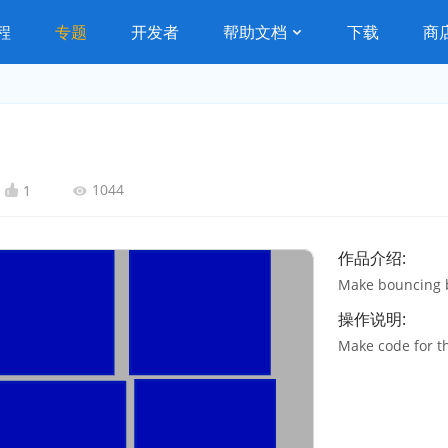
程
专题
开发者
帮助文档
下载
商
1044
1
作品介绍:
Make bouncing b
操作说明:
Make code for 