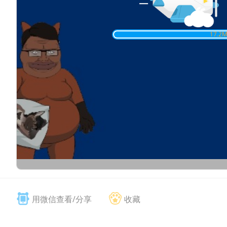
17.4
M
用微信查看/分享
收藏