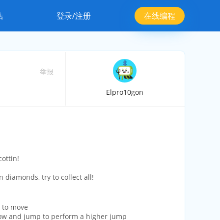
店
登录/注册
在线编程
举报
Elpro10gon
ottin!
 diamonds, try to collect all!
s to move
ow and jump to perform a higher jump