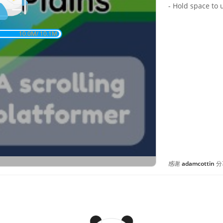
- Hold space to
10.0
M/
10.1
M
感谢
adamcottin
分