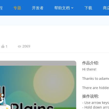
程
专题
开发者
帮助文档
下载
商
2069
1
作品介绍:
Hi there!
Thanks to adamc
There are hidden
操作说明:
- Use arrow key
- Hold down arr