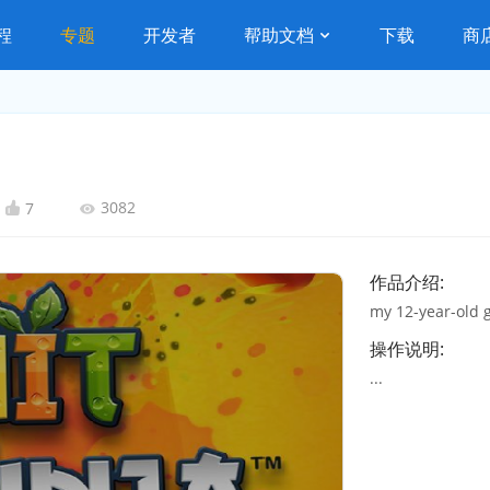
程
专题
开发者
帮助文档
下载
商
3082
7
作品介绍:
my 12-year-old
操作说明:
...