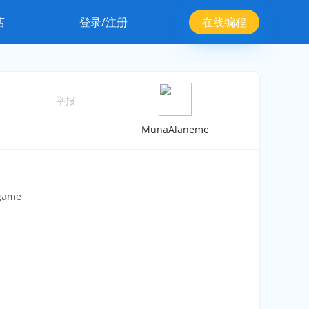
店
登录/注册
在线编程
举报
MunaAlaneme
 game