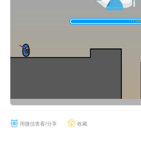
11.5
M
用微信查看/分享
收藏