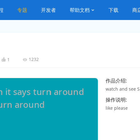
程
专题
开发者
帮助文档
下载
商
1232
1
作品介绍:
watch and see S
操作说明:
like please