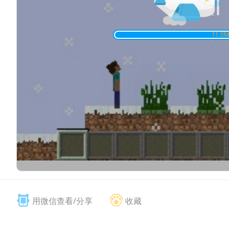
11.0
M
用微信查看/分享
收藏