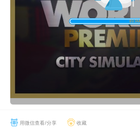
90.2
M
用微信查看/分享
收藏