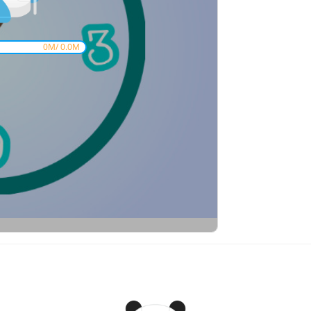
0
M/
0.0
M