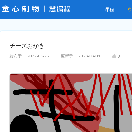
课程
专
チーズおかき
发布于：
2022-03-26
更新于：
2023-03-04
0