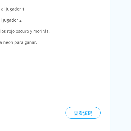
 al jugador 1
l Jugador 2
los rojo oscuro y morirás.
lla neón para ganar.
查看源码