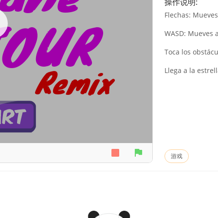
操作说明:
Flechas: Mueves
WASD: Mueves a
Toca los obstácu
Llega a la estre
游戏