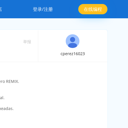
店
登录/注册
在线编程
举报
cperez16023
ero REMIX.
al.
xeadas.