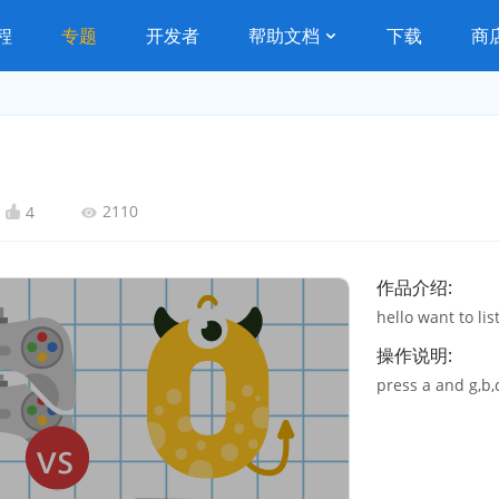
程
专题
开发者
帮助文档
下载
商
2110
4
作品介绍:
hello want to li
操作说明:
press a and g,b,