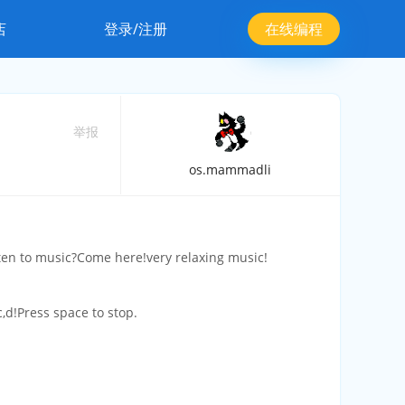
店
登录/注册
在线编程
举报
os.mammadli
sten to music?Come here!very relaxing music!
c,d!Press space to stop.